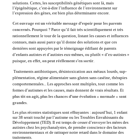
solutions. Certes, les susceptibilités génétiques sont là, mais
l’épigénétique, c’est-à-dire l’influence de l’environnement sur
l’expression des gènes, est bien plus déterminante encore.
Cet ouvrage est un véritable message d’espoir pour les parents
concernés.
Pourquoi ? Parce qu’il fait très scientifiquement et très
rationnellement le tour de la question, listant les causes et influences
connues, mais aussi parce qu’il donne des solutions et que ces
dernières sont appuyées par le témoignage édifiant de parents
d’enfants autistes et d’autistes eux-mêmes, ou plutôt « d’ex-autistes »
puisque, en effet,
on peut réellement s’en sortir
.
Traitements antibiotiques, désintoxication aux métaux lourds, sup­
plémentation, régime alimentaire sans gluten sans caséine, thérapies
comportementales... Les approches sont multiples, tout comme les
formes d’autismes et les causes, mais donnent de vrais résultats. Et
plus tôt on agit, plus les chances d’une évolution « normale » sont
grandes
.
Les plus récentes statistiques sont effrayantes : aujourd’hui, 1 enfant
sur 38 serait touché par l’autisme ou les Troubles Envahissants du
Développement (TED). Il est temps de cesser d’envoyer les mères des
autistes chez les psychanalystes, de prendre conscience des facteurs
environnementaux et de rattraper notre retard dans le domaine des
traitements.