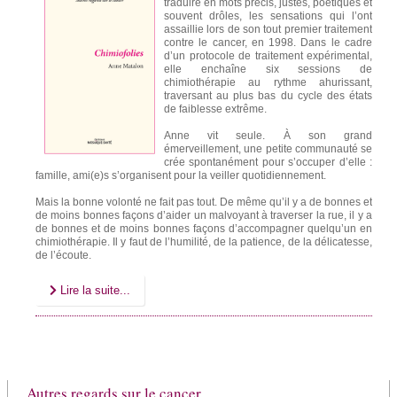
traduire en mots précis, justes, poétiques et
souvent drôles, les sensations qui l’ont
assaillie lors de son tout premier traitement
contre le cancer, en 1998. Dans le cadre
d’un protocole de traitement expérimental,
elle enchaîne six sessions de
chimiothérapie au rythme ahurissant,
traversant au plus bas du cycle des états
de faiblesse extrême.
Anne vit seule. À son grand
émerveillement, une petite communauté se
crée spontanément pour s’occuper d’elle :
famille, ami(e)s s’organisent pour la veiller quoti­di­en­ne­ment.
Mais la bonne volonté ne fait pas tout. De même qu’il y a de bonnes et
de moins bonnes façons d’aider un malvoyant à traverser la rue, il y a
de bonnes et de moins bonnes façons d’accompagner quelqu’un en
chimiothérapie. Il y faut de l’humilité, de la patience, de la délicatesse,
de l’écoute.
Lire la suite...
Autres regards sur le cancer