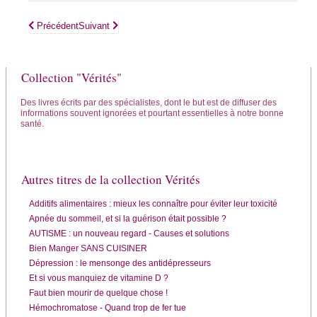
Article précédent : L'Alimentation santé : les recettes !
Article suivant : Poids : mode d'emploi, en finir avec les
Précédent
Suivant
Collection "Vérités"
Des livres écrits par des spécialistes, dont le but est de diffuser des
informations souvent ignorées et pourtant essentielles à notre bonne
santé.
Autres titres de la collection Vérités
Additifs alimentaires : mieux les connaître pour éviter leur toxicité
Apnée du sommeil, et si la guérison était possible ?
AUTISME : un nouveau regard - Causes et solutions
Bien Manger SANS CUISINER
Dépression : le mensonge des antidépresseurs
Et si vous manquiez de vitamine D ?
Faut bien mourir de quelque chose !
Hémochromatose - Quand trop de fer tue