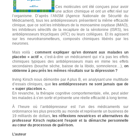
Ces molécules ont été conçues pour avoir
une action chimique et ont un effet réel sur
l’organisme. D’après l’ANSM (Agence Nationale de Sécurité du
Médicament), tous les antidépresseurs présentent la même efficacité
clinique, que ce soit les inhibiteurs de la monoamine oxydase (IMAO),
les inhibiteurs sélectifs de la recapture de la sérotonine (ISRS), les
antidépresseurs tricycliques (ATC) ou leurs collègues. Et ils agissent
sur les neurotransmetteurs, composés chimiques libérés par les
neurones.
Mais voilà :
comment expliquer qu’en donnant aux malades un
placebo « actif »
, c’est-à-dire un médicament qui n’a pas les effets
chimiques typiques des antidépresseurs mais en mime les effets
secondaires (bouche sèche, baisse de la libido, somnolence…),
on
obtienne à peu près les mêmes résultats sur la dépression ?
Irving Kirsch nous démontre par A plus B, en analysant une multitude
d’essais cliniques, que
les antidépresseurs ne sont jamais que de
« super placebos ».
En revanche, la thérapie cognitive comportementale, elle, peut aider
les malades à s’en sortir et présente une réelle efficacité à long terme.
À l’heure où l’antidépresseur est l’un des médicaments sur
ordonnance les plus prescrits au monde et représente un business de
19 milliards de dollars,
les réflexions novatrices et alternatives du
professeur Kirsch replacent l’espoir et la démarche personnelle
au cœur du processus de guérison.
L’auteur