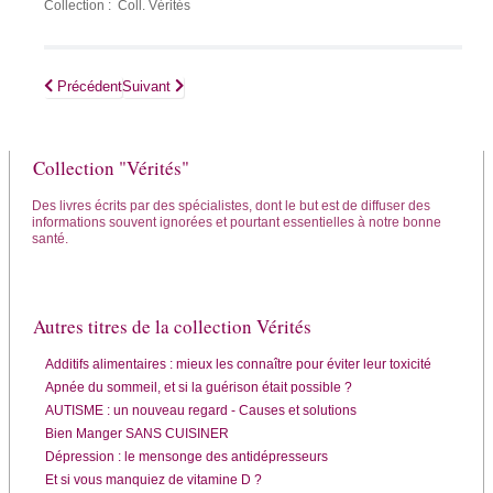
Collection : Coll. Vérités
Article précédent : Les bienfaits de la marche
Article suivant : Hémochromatose - Quand trop de fer tue
Précédent
Suivant
Collection "Vérités"
Des livres écrits par des spécialistes, dont le but est de diffuser des
informations souvent ignorées et pourtant essentielles à notre bonne
santé.
Autres titres de la collection Vérités
Additifs alimentaires : mieux les connaître pour éviter leur toxicité
Apnée du sommeil, et si la guérison était possible ?
AUTISME : un nouveau regard - Causes et solutions
Bien Manger SANS CUISINER
Dépression : le mensonge des antidépresseurs
Et si vous manquiez de vitamine D ?