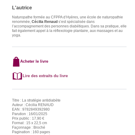
L'autrice
Naturopathe formée au CFPPA d’Hyères, une école de naturopathie
renommée,
Cécilia Renaud
s’est spécialisée dans
l’accompagnement des personnes diabétiques. Dans sa pratique, elle
fait également appel à la réflexologie plantaire, aux massages et au
yoga.
Acheter le livre
Lire des extraits du livre
Titre : La stratégie antidiabète
Auteur : Cécilia RENAUD
EAN : 9782849392980
Parution : 16/01/2025
Prix public : 17,90 €
Format : 15 x 22,5 cm
Façonnage : Broché
Pagination : 160 pages