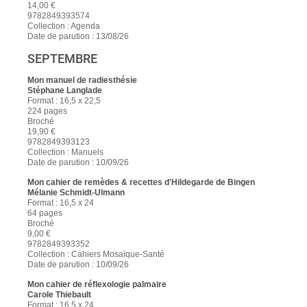
14,00 €
9782849393574
Collection : Agenda
Date de parution : 13/08/26
SEPTEMBRE
Mon manuel de radiesthésie
Stéphane Langlade
Format : 16,5 x 22,5
224 pages
Broché
19,90 €
9782849393123
Collection : Manuels
Date de parution : 10/09/26
Mon cahier de remèdes & recettes d'Hildegarde de Bingen
Mélanie Schmidt-Ulmann
Format : 16,5 x 24
64 pages
Broché
9,00 €
9782849393352
Collection : Cahiers Mosaïque-Santé
Date de parution : 10/09/26
Mon cahier de réflexologie palmaire
Carole Thiebault
Format : 16,5 x 24