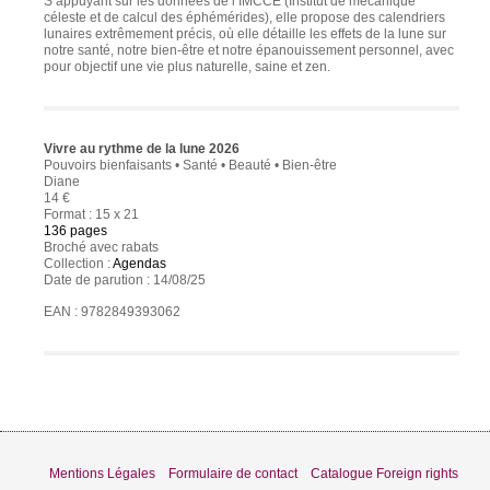
S’appuyant sur les données de l’IMCCE (Institut de mécanique
céleste et de calcul des éphémérides), elle propose des calendriers
lunaires extrêmement précis, où elle détaille les effets de la lune sur
notre santé, notre bien-être et notre épanouissement personnel, avec
pour objectif une vie plus naturelle, saine et zen.
Vivre au rythme de la lune 2026
Pouvoirs bienfaisants • Santé • Beauté • Bien-être
Diane
14 €
Format : 15 x 21
136 pages
Broché avec rabats
Collection :
Agendas
Date de parution : 14/08/25
EAN : 9782849393062
Mentions Légales
Formulaire de contact
Catalogue Foreign rights