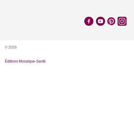
© 2026
Éditions Mosaïque-Santé
Nous utilisons des cookies pour vous garantir la meilleure
expérience sur notre site. Si vous continuez à utiliser ce
dernier, nous considérerons que vous acceptez l'utilisation des
cookies.