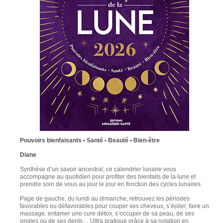
Pouvoirs bienfaisants • Santé • Beauté • Bien-être
Diane
Synthèse d’un savoir ancestral, ce calendrier lunaire vous
accompagne au quotidien pour profiter des bienfaits de la lune et
prendre soin de vous au jour le jour en fonction des cycles lunaires.
Page de gauche, du lundi au dimanche, retrouvez les périodes
favorables ou défavorables pour couper ses cheveux, s’épiler, faire un
massage, entamer une cure détox, s’occuper de sa peau, de ses
ongles ou de ses dents… Ultra pratique grâce à sa notation en