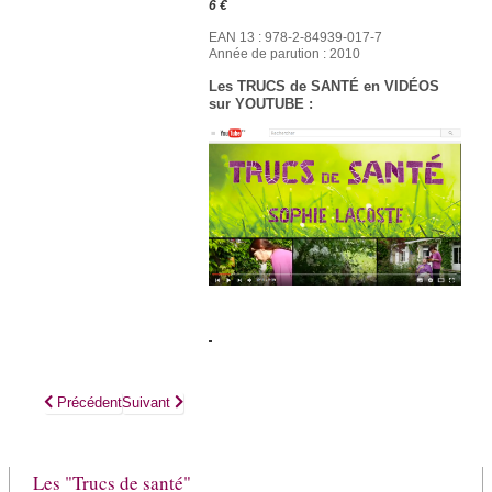
6 €
EAN 13 : 978-2-84939-017-7
Année de parution : 2010
Les TRUCS de SANTÉ en VIDÉOS
sur YOUTUBE :
Article précédent : JAMBES LOURDES et autres problèmes circulatoire
Article suivant : ALLERGIES, rhume des foins, eczéma, 
Précédent
Suivant
Les "Trucs de santé"