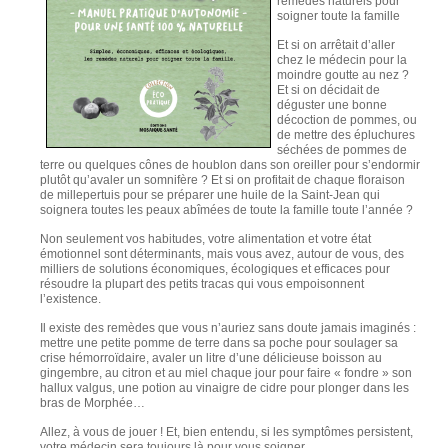
remèdes naturels pour
soigner toute la famille
Et si on arrêtait d’aller
chez le médecin pour la
moindre goutte au nez ?
Et si on décidait de
déguster une bonne
décoction de pommes, ou
de mettre des épluchures
séchées de pommes de
terre ou quelques cônes de houblon dans son oreiller pour s’endormir
plutôt qu’avaler un somnifère ? Et si on profitait de chaque floraison
de millepertuis pour se préparer une huile de la Saint-Jean qui
soignera toutes les peaux abîmées de toute la famille toute l’année ?
Non seulement vos habitudes, votre alimentation et votre état
émotionnel sont déterminants, mais vous avez, autour de vous, des
milliers de solutions économiques, écologiques et efficaces pour
résoudre la plupart des petits tracas qui vous empoisonnent
l’existence.
Il existe des remèdes que vous n’auriez sans doute jamais imaginés :
mettre une petite pomme de terre dans sa poche pour soulager sa
crise hémorroïdaire, avaler un litre d’une délicieuse boisson au
gingembre, au citron et au miel chaque jour pour faire « fondre » son
hallux valgus, une potion au vinaigre de cidre pour plonger dans les
bras de Morphée…
Allez, à vous de jouer ! Et, bien entendu, si les symptômes persistent,
votre médecin sera toujours là pour vous soigner.