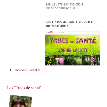
EAN 13 : 978-2-84939-050-4
Année de parution : 2011
Les TRUCS de SANTÉ en VIDÉOS
sur YOUTUBE :
Article précédent : GROSSESSE ET ALLAITEMENT sans soucis (Épu
Article suivant : MAUX DE PEAU, psoriasis, eczéma, acn
Précédent
Suivant
Les "Trucs de santé"