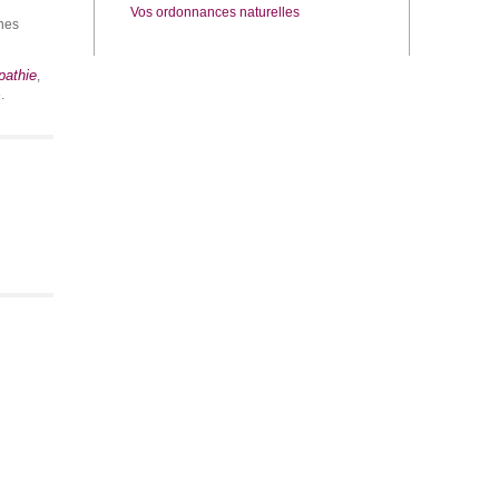
Vos ordonnances naturelles
ines
pathie
,
.