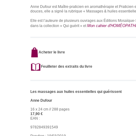
Anne Dufour est Maître-praticien en aromathérapie et Praticien 
douces, elle a signé la rubrique « Massages & huiles essentiel
Elle est l’auteure de plusieurs ouvrages aux Éditions Mosaïque
Mon cahier d'HOMÉOPATH
dans la collection « Qui guérit » et
Acheter le livre
Feuilleter des extraits du livre
Les massages aux huiles essentielles qui guérissent
Anne Dufour
16 x 24 cm // 288 pages
17,90 €
EAN :
9782849391549
Parution : 19/03/2019