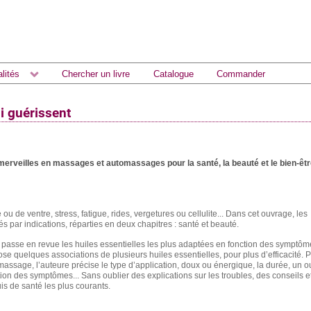
lités
Chercher un livre
Catalogue
Commander
i guérissent
 merveilles en massages et automassages pour la santé, la beauté et le bien-êt
 de ventre, stress, fatigue, rides, vergetures ou cellulite... Dans cet ouvrage, les
par indications, réparties en deux chapitres : santé et beauté.
passe en revue les huiles essentielles les plus adaptées en fonction des symptôm
ose quelques associations de plusieurs huiles essentielles, pour plus d’efficacité. P
assage, l’auteure précise le type d’application, doux ou énergique, la durée, un o
ition des symptômes... Sans oublier des explications sur les troubles, des conseils e
is de santé les plus courants.