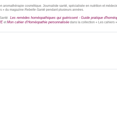
en aromathérapie cosmétique. Journaliste santé, spécialisée en nutrition et médec
les » du magazine
Rebelle-Santé
pendant plusieurs années.
Les remèdes homéopathiques qui guérissent - Guide pratique d'homéo
-Santé :
IE
Mon cahier d’Homéopathie personnalisée
et
dans la collection « Les cahiers »