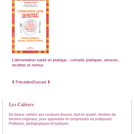
L'alimentation santé en pratique : conseils pratiques, astuces,
recettes et menus
Article précédent : Mon cahier Se libérer par le pardon
Article suivant : Mon cahier de recettes kombucha et kéfir
Précédent
Suivant
Les Cahiers
De beaux cahiers aux couleurs douces, tout en quadri, illustrés de
dessins originaux, pour apprendre et comprendre en pratiquant.
Pratiques, pédagogiques et ludiques.