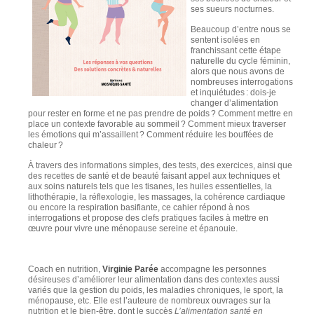
ses sueurs nocturnes.
Beaucoup d’entre nous se
sentent isolées en
franchissant cette étape
naturelle du cycle féminin,
alors que nous avons de
nombreuses interrogations
et inquiétudes : dois-je
changer d’alimentation
pour rester en forme et ne pas prendre de poids ? Comment mettre en
place un contexte favorable au sommeil ? Comment mieux traverser
les émotions qui m’assaillent ? Comment réduire les bouffées de
chaleur ?
À travers des informations simples, des tests, des exercices, ainsi que
des recettes de santé et de beauté faisant appel aux techniques et
aux soins naturels tels que les tisanes, les huiles essentielles, la
lithothérapie, la réflexologie, les massages, la cohérence cardiaque
ou encore la respiration basifiante, ce cahier répond à nos
interrogations et propose des clefs pratiques faciles à mettre en
œuvre pour vivre une ménopause sereine et épanouie.
Coach en nutrition,
Virginie Parée
accompagne les personnes
désireuses d’améliorer leur alimentation dans des contextes aussi
variés que la gestion du poids, les maladies chroniques, le sport, la
ménopause, etc. Elle est l’auteure de nombreux ouvrages sur la
nutrition et le bien-être, dont le succès
L’alimentation santé en