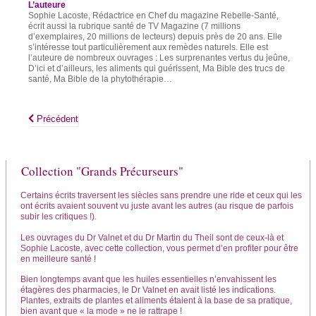
L’auteure
Sophie Lacoste, Rédactrice en Chef du magazine Rebelle-Santé,
écrit aussi la rubrique santé de TV Magazine (7 millions
d’exemplaires, 20 millions de lecteurs) depuis près de 20 ans. Elle
s’intéresse tout particulièrement aux remèdes naturels. Elle est
l’auteure de nombreux ouvrages : Les surprenantes vertus du jeûne,
D’ici et d’ailleurs, les aliments qui guérissent, Ma Bible des trucs de
santé, Ma Bible de la phytothérapie…
Article précédent : Infections respiratoires : les prescriptions du Dr Val
Précédent
Collection "Grands Précurseurs"
Certains écrits traversent les siècles sans prendre une ride et ceux qui les
ont écrits avaient souvent vu juste avant les autres (au risque de parfois
subir les critiques !).
Les ouvrages du Dr Valnet et du Dr Martin du Theil sont de ceux-là et
Sophie Lacoste, avec cette collection, vous permet d’en profiter pour être
en meilleure santé !
Bien longtemps avant que les huiles essentielles n’envahissent les
étagères des pharmacies, le Dr Valnet en avait listé les indications.
Plantes, extraits de plantes et aliments étaient à la base de sa pratique,
bien avant que « la mode » ne le rattrape !