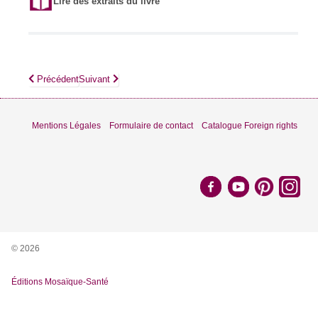
Lire des extraits du livre
Article précédent : Mon manuel de magnétiseur
Article suivant : Mon manuel de lithothérapie
Précédent
Suivant
Mentions Légales
Formulaire de contact
Catalogue Foreign rights
© 2026
Éditions Mosaïque-Santé