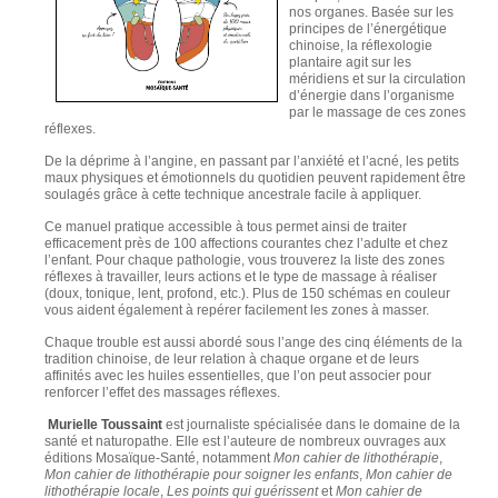
nos organes. Basée sur les
principes de l’énergétique
chinoise, la réflexologie
plantaire agit sur les
méridiens et sur la circulation
d’énergie dans l’organisme
par le massage de ces zones
réflexes.
De la déprime à l’angine, en passant par l’anxiété et l’acné, les petits
maux physiques et émotionnels du quotidien peuvent rapidement être
soulagés grâce à cette technique ancestrale facile à appliquer.
Ce manuel pratique accessible à tous permet ainsi de traiter
efficacement près de 100 affections courantes chez l’adulte et chez
l’enfant. Pour chaque pathologie, vous trouverez la liste des zones
réflexes à travailler, leurs actions et le type de massage à réaliser
(doux, tonique, lent, profond, etc.). Plus de 150 schémas en couleur
vous aident également à repérer facilement les zones à masser.
Chaque trouble est aussi abordé sous l’ange des cinq éléments de la
tradition chinoise, de leur relation à chaque organe et de leurs
affinités avec les huiles essentielles, que l’on peut associer pour
renforcer l’effet des massages réflexes.
Murielle Toussaint
est journaliste spécialisée dans le domaine de la
santé et naturopathe. Elle est l’auteure de nombreux ouvrages aux
éditions Mosaïque-Santé, notamment
Mon cahier de lithothérapie
,
Mon cahier de lithothérapie pour soigner les enfants
,
Mon cahier de
lithothérapie locale
,
Les points qui guérissent
et
Mon cahier de