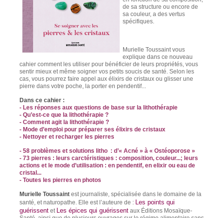
de sa structure ou encore de
sa couleur, a des vertus
spécifiques.
Murielle Toussaint vous
explique dans ce nouveau
cahier comment les utiliser pour bénéficier de leurs propriétés, vous
sentir mieux et même soigner vos petits soucis de santé. Selon les
cas, vous pourrez faire appel aux élixirs de cristaux ou glisser une
pierre dans votre poche, la porter en pendentif...
Dans ce cahier :
- Les réponses aux questions de base sur la lithothérapie
- Qu’est-ce que la lithothérapie ?
- Comment agit la lithothérapie ?
- Mode d’emploi pour préparer ses élixirs de cristaux
- Nettoyer et recharger les pierres
- 58 problèmes et solutions litho : d’« Acné » à « Ostéoporose »
- 73 pierres : leurs carctéristiques : composition, couleur...; leurs
actions et le mode d’utilisation : en pendentif, en elixir ou eau de
cristal...
- Toutes les pierres en photos
Murielle Toussaint
est journaliste, spécialisée dans le domaine de la
Les points qui
santé, et naturopathe. Elle est l’auteure de :
guérissent
Les épices qui guérissent
et
aux Éditions Mosaïque-