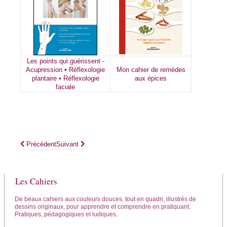
Les points qui guérissent -
Acupression • Réflexologie
Mon cahier de remèdes
plantaire • Réflexologie
aux épices
faciale
Article précédent : Mon cahier de bien-être aux 4 saisons
Article suivant : Mon cahier de Réflexologie plantaire
Précédent
Suivant
Les Cahiers
De beaux cahiers aux couleurs douces, tout en quadri, illustrés de
dessins originaux, pour apprendre et comprendre en pratiquant.
Pratiques, pédagogiques et ludiques.