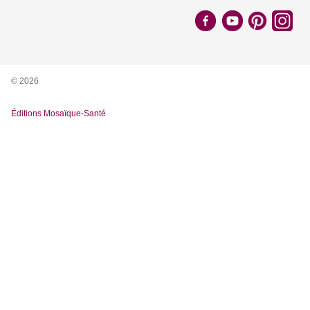
© 2026
Éditions Mosaïque-Santé
Nous utilisons des cookies pour vous garantir la meilleure
expérience sur notre site. Si vous continuez à utiliser ce
dernier, nous considérerons que vous acceptez l'utilisation des
cookies.
Lire la suite