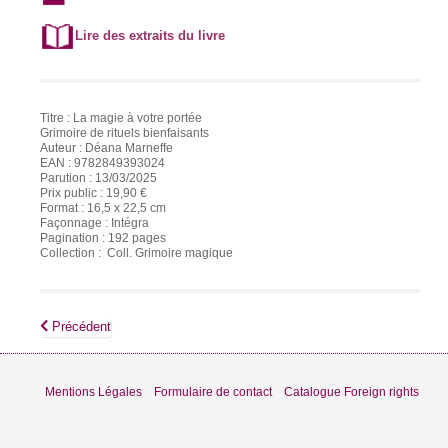
Lire des extraits du livre
Titre : La magie à votre portée
Grimoire de rituels bienfaisants
Auteur : Déana Marneffe
EAN : 9782849393024
Parution : 13/03/2025
Prix public : 19,90 €
Format : 16,5 x 22,5 cm
Façonnage : Intégra
Pagination : 192 pages
Collection : Coll. Grimoire magique
Article précédent : Mon grimoire de sorcière alchimiste
Précédent
Mentions Légales
Formulaire de contact
Catalogue Foreign rights