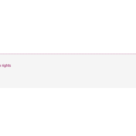
 rights
ience sur notre site. Si vous continuez à utiliser ce dernier, no