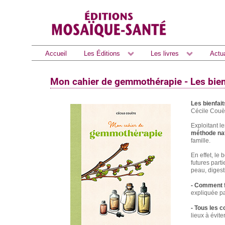
Accueil
Les Éditions
Les livres
Actua
Mon cahier de gemmothérapie - Les bie
Les bienfai
Cécile Couè
Exploitant l
méthode natu
famille.
En effet, le 
futures part
peau, digesti
- Comment 
expliquée pa
- Tous les c
lieux à évite