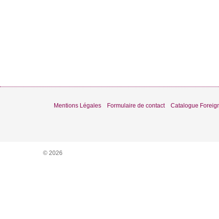
Mentions Légales
Formulaire de contact
Catalogue Foreign
© 2026
Nous utilisons des cookies pour vous garantir la meilleure expér