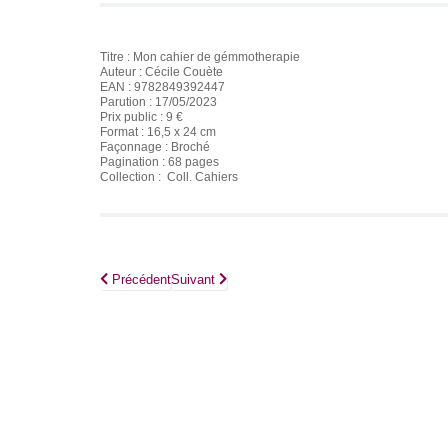
Titre : Mon cahier de gémmotherapie
Auteur : Cécile Couète
EAN : 9782849392447
Parution : 17/05/2023
Prix public : 9 €
Format : 16,5 x 24 cm
Façonnage : Broché
Pagination : 68 pages
Collection : Coll. Cahiers
Article précédent : Mon cahier stop presbytie
Article suivant : Mon cahier des mouvements qu
Précédent
Suivant