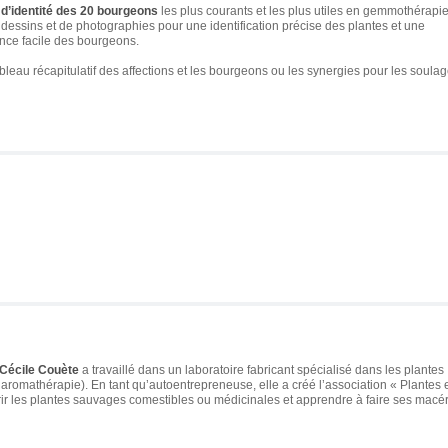
s d’identité des 20 bourgeons
les plus courants et les plus utiles en gemmothérapie
e dessins et de photographies pour une identification précise des plantes et une
nce facile des bourgeons.
bleau récapitulatif des affections et les bourgeons ou les synergies pour les soulag
Cécile Couète
a travaillé dans un laboratoire fabricant spécialisé dans les plantes
, aromathérapie). En tant qu’autoentrepreneuse, elle a créé l’association «
Plantes 
vrir les plantes sauvages comestibles ou médicinales et apprendre à faire ses macé