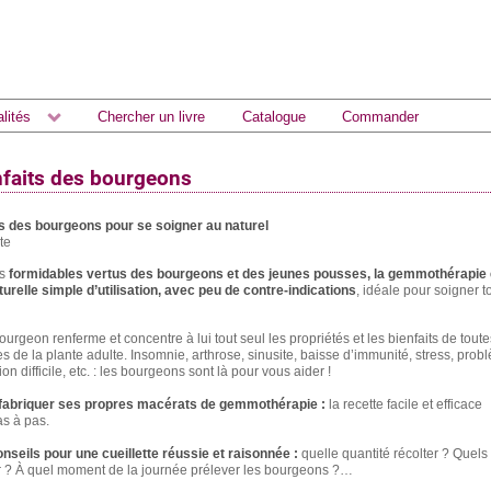
lités
Chercher un livre
Catalogue
Commander
nfaits des bourgeons
ts des bourgeons pour se soigner au naturel
te
es
formidables vertus des bourgeons et des jeunes pousses,
la gemmothérapie 
relle simple d’utilisation, avec peu de contre-indications
, idéale pour soigner t
bourgeon renferme et concentre à lui tout seul les propriétés et les bienfaits de toute
ies de la plante adulte. Insomnie, arthrose, sinusite, baisse d’immunité, stress, pro
on difficile, etc. : les bourgeons sont là pour vous aider !
fabriquer ses propres macérats de gemmothérapie :
la recette facile et efficace
s à pas.
onseils pour une cueillette réussie et raisonnée :
quelle quantité récolter
? Quels 
r
? À quel moment de la journée prélever les bourgeons
?…